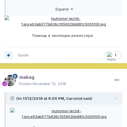
шняга растёт? И для чего она вообще?
Expand
Спасибо, кто знает, подскажите.
Помощь в эволюции режиссера.
Quote
1
makag
Posted
November 12, 2018
On 11/12/2018 at 6:05 PM,
Carcinid
said: