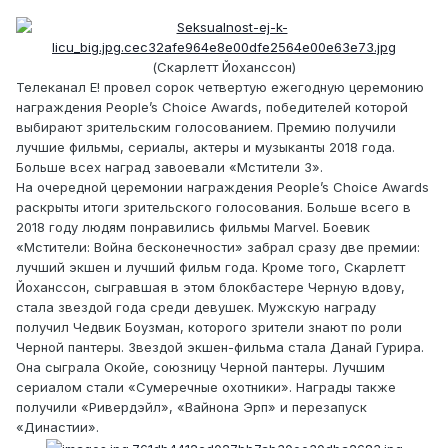
(Скарлетт Йоханссон)
Телеканал E! провел сорок четвертую ежегодную церемонию
награждения People’s Choice Awards, победителей которой
выбирают зрительским голосованием. Премию получили
лучшие фильмы, сериалы, актеры и музыканты 2018 года.
Больше всех наград завоевали «Мстители 3».
На очередной церемонии награждения People’s Choice Awards
раскрыты итоги зрительского голосования. Больше всего в
2018 году людям понравились фильмы Marvel. Боевик
«Мстители: Война бесконечности» забрал сразу две премии:
лучший экшен и лучший фильм года. Кроме того, Скарлетт
Йоханссон, сыгравшая в этом блокбастере Черную вдову,
стала звездой года среди девушек. Мужскую награду
получил Чедвик Боузман, которого зрители знают по роли
Черной пантеры. Звездой экшен-фильма стала Данай Гурира.
Она сыграла Окойе, союзницу Черной пантеры. Лучшим
сериалом стали «Сумеречные охотники». Награды также
получили «Ривердэйл», «Вайнона Эрп» и перезапуск
«Династии».