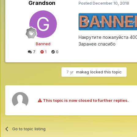
Grandson
Posted
December 10, 2018
BANNE
Пожалуйста, войдит
Накрутите пожалуйста 40
Banned
Заранее спасибо
7
1
0
7 yr
makag
locked this topic
This topic is now closed to further replies.
Go to topic listing