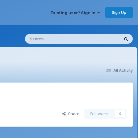
Sign Up
Existing user? Sign In
All Activity
Share
Followers
0