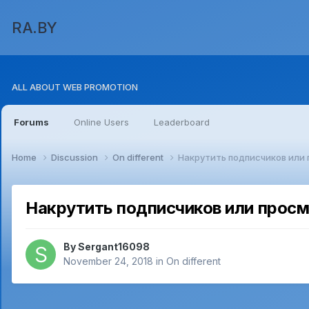
RA.BY
ALL ABOUT WEB PROMOTION
Forums
Online Users
Leaderboard
Home
Discussion
On different
Накрутить подписчиков или
Накрутить подписчиков или прос
By
Sergant16098
November 24, 2018
in
On different