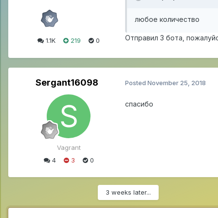
любое
количест
в
о
Отправил 3 бота, пожалуйс
1.1K
219
0
Sergant16098
Posted
November 25, 2018
спасибо
Vagrant
4
3
0
3 weeks later...