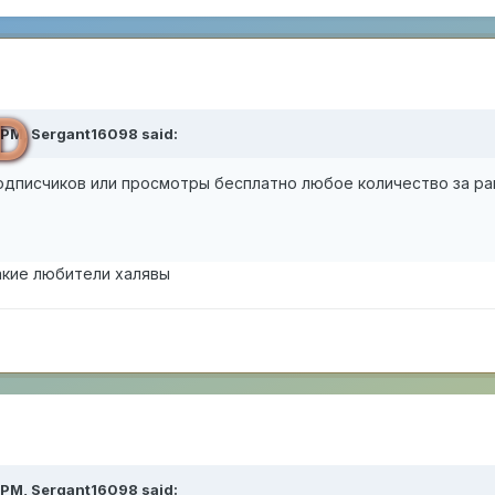
D
 PM,
Sergant16098
said:
дписчиков или просмотры бесплатно любое количество за ранее
такие любители халявы
 PM,
Sergant16098
said: