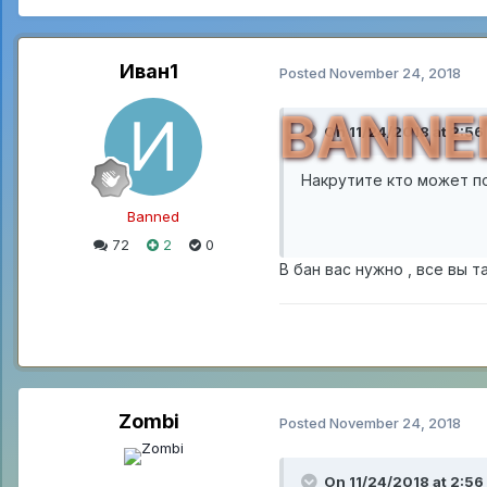
Иван1
Posted
November 24, 2018
BANNE
On 11/24/2018 at 2:56
Накрутите кто может по
Banned
72
2
0
В бан вас нужно , все вы 
Zombi
Posted
November 24, 2018
On 11/24/2018 at 2:56