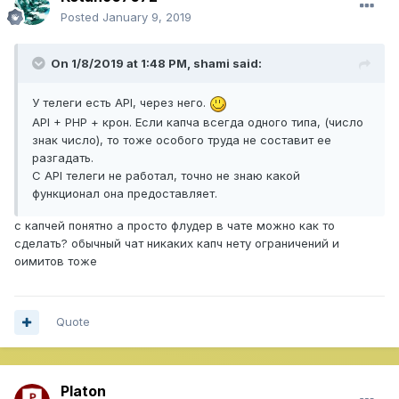
Posted
January 9, 2019
On 1/8/2019 at 1:48 PM,
shami
said:
У телеги есть API, через него.
API + PHP + крон. Если капча всегда одного типа, (число
знак число), то тоже особого труда не составит ее
разгадать.
С API телеги не работал, точно не знаю какой
функционал она предоставляет.
с капчей понятно а просто флудер в чате можно как то
сделать? обычный чат никаких капч нету ограничений и
оимитов тоже
Quote
Platon