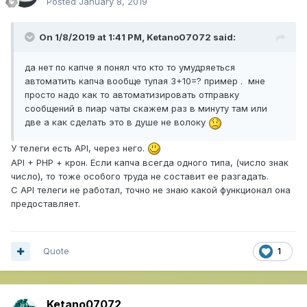
Posted
January 8, 2019
On 1/8/2019 at 1:41 PM,
Ketano07072
said:
да нет по капче я понял что кто то умудряеться
автоматить капча вообще тупая 3+10=? пример . мне
просто надо как то автоматизировать отправку
сообщений в пиар чаты скажем раз в минуту там или
две а как сделать это в душе не волоку
У телеги есть API, через него.
API + PHP + крон. Если капча всегда одного типа, (число знак
число), то тоже особого труда не составит ее разгадать.
С API телеги не работал, точно не знаю какой функционал она
предоставляет.
Quote
1
Ketano07072