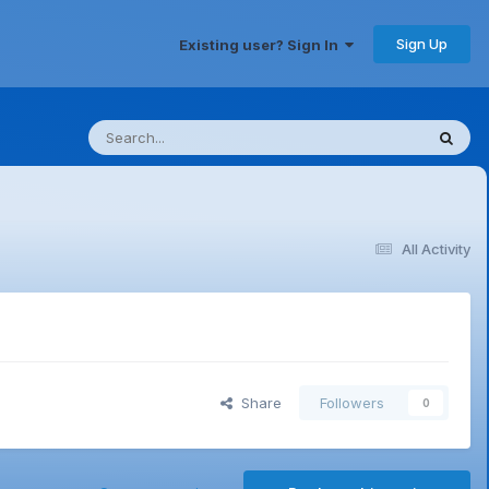
Sign Up
Existing user? Sign In
All Activity
Share
Followers
0