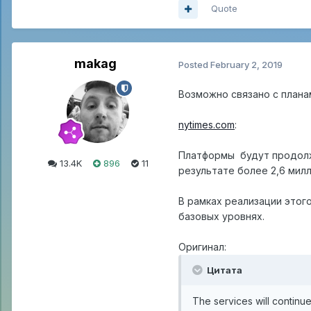
Quote
makag
Posted
February 2, 2019
Возможно связано с плана
nytimes.com
:
Платформы будут продолж
13.4K
896
11
результате более 2,6 ми
В рамках реализации этог
базовых уровнях.
Оригинал:
Цитата
The services will continue