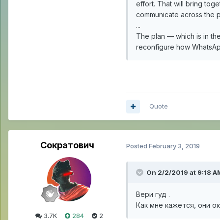
effort. That will bring t
communicate across the pla
...
The plan — which is in th
reconfigure how WhatsApp
Quote
Сократович
Posted
February 3, 2019
On 2/2/2019 at 9:18 A
Вери гуд .
Как мне кажется, они о
3.7K
284
2