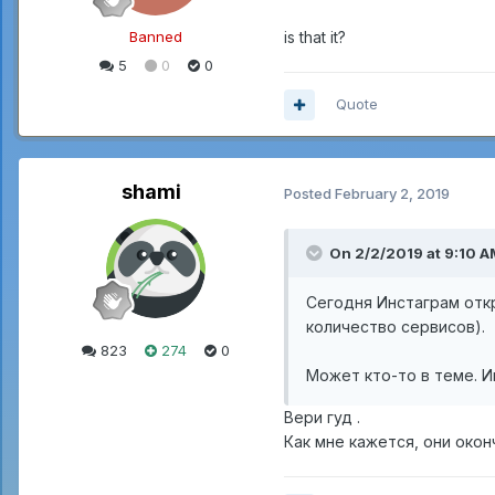
Banned
is that it?
5
0
0
Quote
shami
Posted
February 2, 2019
On 2/2/2019 at 9:10 A
Сегодня Инстаграм откр
количество сервисов).
823
274
0
Может кто-то в теме. И
Вери гуд .
Как мне кажется, они окон