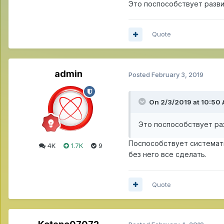
Это поспособствует разви
Quote
admin
Posted
February 3, 2019
On 2/3/2019 at 10:50
Это поспособствует ра
Поспособствует системати
4K
1.7K
9
без него все сделать.
Quote