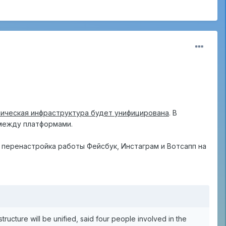
ическая инфраструктура будет унифицирована
. В
 между платформами.
а перенастройка работы Фейсбук, Инстаграм и Вотсапп на
tructure will be unified, said four people involved in the