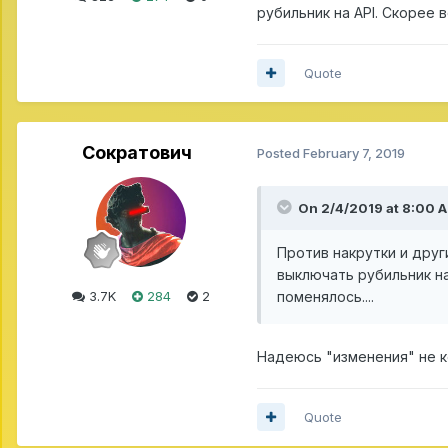
рубильник на API. Скорее 
Quote
Сократович
Posted
February 7, 2019
On 2/4/2019 at 8:00 
Против накрутки и дру
выключать рубильник на
поменялось....
3.7K
284
2
Надеюсь "изменения" не к
Quote