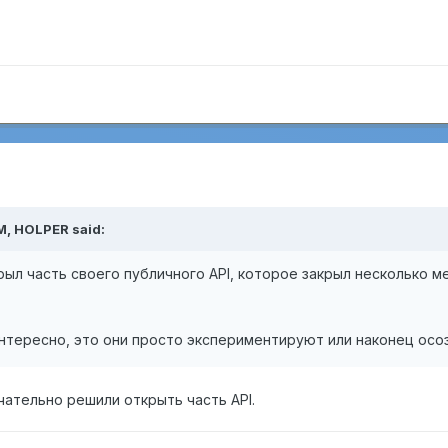
M,
HOLPER
said:
ыл часть своего публичного API, которое закрыл несколько м
нтересно, это они просто экспериментируют или наконец осо
чательно решили открыть часть API.