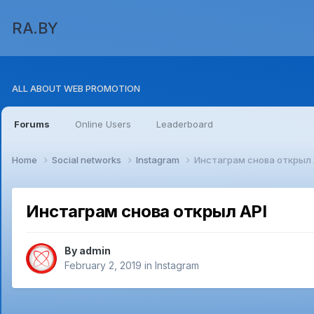
RA.BY
ALL ABOUT WEB PROMOTION
Forums
Online Users
Leaderboard
Home
Social networks
Instagram
Инстаграм снова открыл 
Инстаграм снова открыл API
By
admin
February 2, 2019
in
Instagram