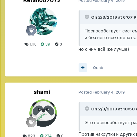
Ketano07072
Posted
February 4, 2019
On 2/3/2019 at 6:07 
Поспособствует система
и без него все сделать.
1.1K
39
0
но с ним всё же лучше)
Quote
shami
Posted
February 4, 2019
On 2/3/2019 at 10:50
Это поспособствует ра
Против накрутки и других
823
274
0