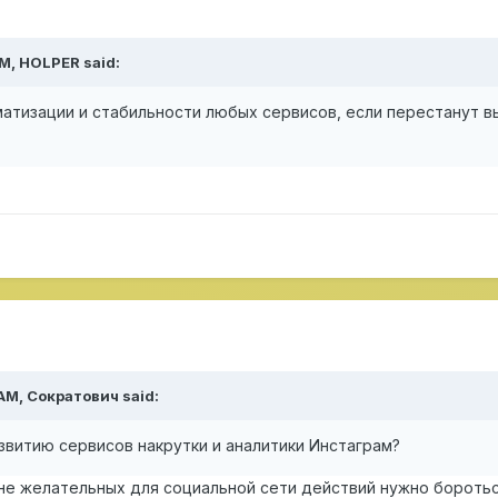
PM,
HOLPER
said:
тизации и стабильности любых сервисов, если перестанут вык
 AM,
Сократович
said:
звитию сервисов накрутки и аналитики Инстаграм?
 не желательных для социальной сети действий нужно бороть