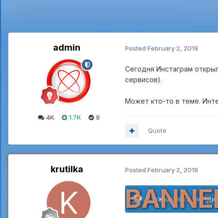
admin
Posted
February 2, 2019
Сегодня Инстаграм открыл
сервисов).
Может кто-то в теме. Инт
4K
1.7K
9
Quote
krutilka
Posted
February 2, 2019
BANNE
Пожалуйста, войдит