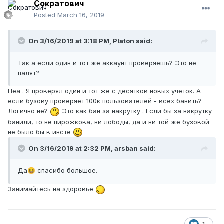
Сократович
Posted
March 16, 2019
On 3/16/2019 at 3:18 PM,
Platon
said:
Так а если один и тот же аккаунт проверяешь? Это не
палят?
Неа . Я проверял один и тот же с десятков новых учеток. А
если бузову проверяет 100к пользователей - всех банить?
Логично не?
Это как бан за накрутку . Если бы за накрутку
банили, то не пирожкова, ни лободы, да и ни той же бузовой
не было бы в инсте
On 3/16/2019 at 2:32 PM,
arsban
said:
Да
спасибо большое.
😆
Занимайтесь на здоровье