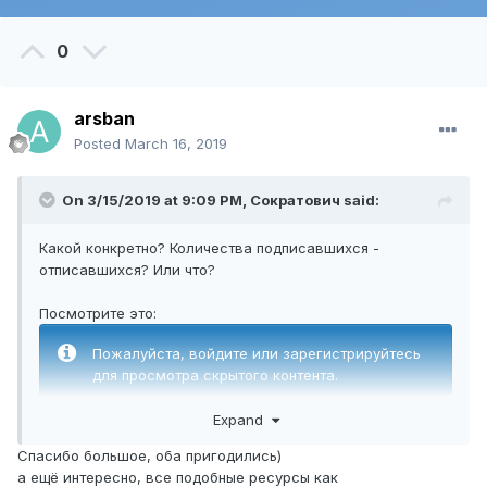
0
arsban
Posted
March 16, 2019
On 3/15/2019 at 9:09 PM,
Сократович
said:
Какой конкретно? Количества подписавшихся -
отписавшихся? Или что?
Посмотрите это:
Пожалуйста, войдите или зарегистрируйтесь
для просмотра скрытого контента.
Expand
Или это:
Спасибо большое, оба пригодились)
а ещё интересно, все подобные ресурсы как