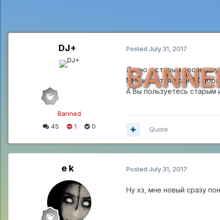
DJ+
Posted
July 31, 2017
BANNE
Лично я старым после двух
Мне кажется если ВК обра
А Вы пользуетесь старым 
Banned
45
1
0
Quote
e k
Posted
July 31, 2017
Ну хз, мне новый сразу по