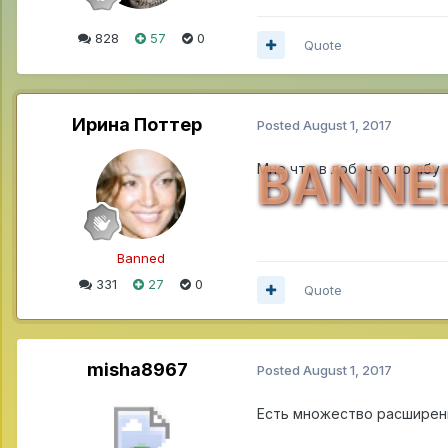
828
57
0
Quote
Ирина Поттер
Posted
August 1, 2017
BANNE
Мне что в лоб, что по лбу 
Banned
331
27
0
Quote
misha8967
Posted
August 1, 2017
Есть множество расширени