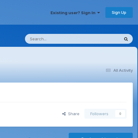
Sign Up
Existing user? Sign In
All Activity
Share
Followers
0