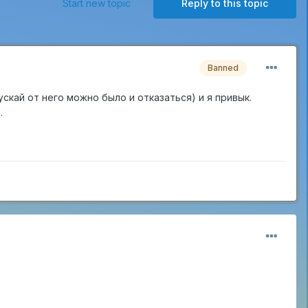
Start new topic
Reply to this topic
Banned
скай от него можно было и отказаться) и я привык.
.