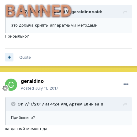
BANNED
On 7/10/2017 at 11:45 AM,
geraldino
said:
это добыча крипты аппаратными методами
Прибыльно?
Quote
geraldino
Posted
July 11, 2017
On 7/11/2017 at 4:24 PM,
Артем Елин
said:
Прибыльно?
на данный момент да