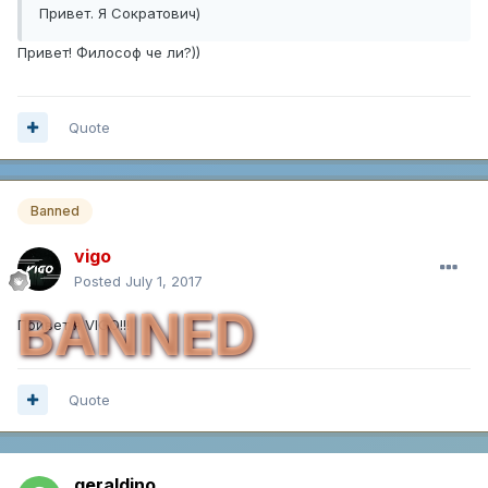
Привет. Я Сократович)
Привет! Философ че ли?))
Quote
Banned
vigo
Posted
July 1, 2017
BANNED
Привет я VIGO!!!
Quote
geraldino