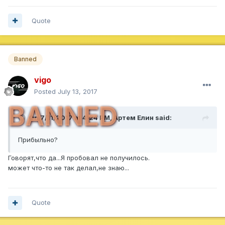
Quote
Banned
vigo
Posted
July 13, 2017
BANNED
On 7/11/2017 at 4:24 PM,
Артем Елин
said:
Прибыльно?
Говорят,что да...Я пробовал не получилось.
может что-то не так делал,не знаю...
Quote