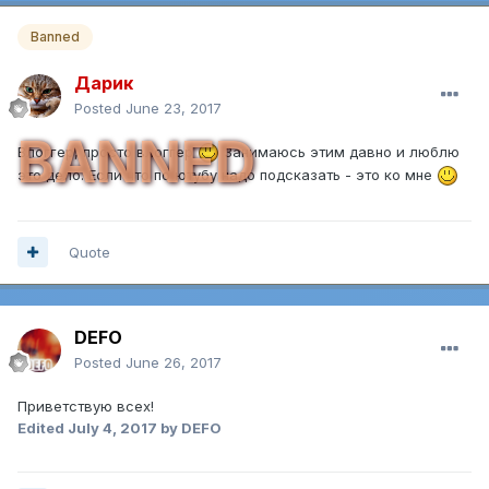
Banned
Дарик
Posted
June 23, 2017
BANNED
Влоггер, просто влоггер
Занимаюсь этим давно и люблю
это дело. Если что по ютубу надо подсказать - это ко мне
Quote
DEFO
Posted
June 26, 2017
Приветствую всех!
Edited
July 4, 2017
by DEFO