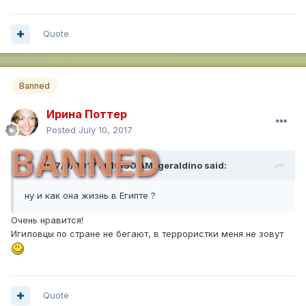
Quote
Banned
Ирина Поттер
Posted
July 10, 2017
BANNED
On 7/9/2017 at 10:50 AM,
geraldino
said:
ну и как она жизнь в Египте ?
Очень нравится!
Игиловцы по стране не бегают, в террористки меня не зовут
Quote