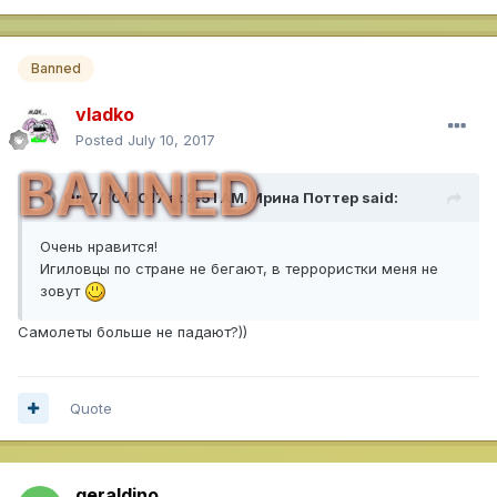
Banned
vladko
Posted
July 10, 2017
BANNED
On 7/10/2017 at 8:51 AM,
Ирина Поттер
said:
Очень нравится!
Игиловцы по стране не бегают, в террористки меня не
зовут
Самолеты больше не падают?))
Quote
geraldino