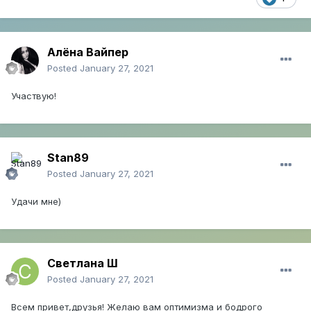
Алёна Вайпер
Posted
January 27, 2021
Участвую!
Stan89
Posted
January 27, 2021
Удачи мне)
Светлана Ш
Posted
January 27, 2021
Всем привет,друзья! Желаю вам оптимизма и бодрого