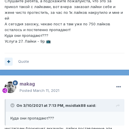
Слушайте ребята, а подскажите пожалуйста, что это за
прикол такой с лайками, вот вчера заказал лайки себе и
жене чисто протестить, за час по 1к лайков накрутило и мне и
ей
А сегодня захожу, чекаю пост а там уже по 750 лайков
осталось и постепенно пропадают!
Куда они пропадают???
Услуга 27. Лайки - 9р
📺
Quote
makag
Posted
March 11, 2021
On 3/10/2021 at 7:13 PM,
msidlak88
said:
Куда они пропадают???
инстаграм блокирует аккаунты, лайки поставленные эти