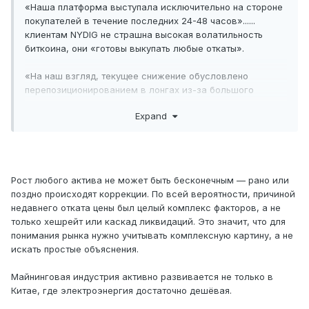
«Наша платформа выступала исключительно на стороне
покупателей в течение последних 24-48 часов»......
клиентам NYDIG не страшна высокая волатильность
биткоина, они «готовы выкупать любые откаты».
«На наш взгляд, текущее снижение обусловлено
перепозиционированием в лонгах из-за большого
объема левериджа, а не изменением фундаментального
Expand
фона», — пояснил эксперт.
Рост любого актива не может быть бесконечным — рано или
поздно происходят коррекции. По всей вероятности, причиной
недавнего отката цены был целый комплекс факторов, а не
только хешрейт или каскад ликвидаций. Это значит, что для
понимания рынка нужно учитывать комплексную картину, а не
искать простые объяснения.
Майнинговая индустрия активно развивается не только в
Китае, где электроэнергия достаточно дешёвая.