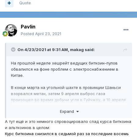
Quote
Pavlin
Posted
April 23, 2021
On 4/23/2021 at 9:31 AM,
makag
said:
На прошлой неделе хешрейт ведущих биткоин-пулов
обвалился на фоне проблем с электроснабжением в
Китае.
В конце марта на угольной шахте в провинции Шаньси
взорвался метан, затем 9 апреля выброс газа
произошел во время добычи угля в Гуйчжоу, а 10 апреля
затопило шахту в автономном районе Синьцзян.
Expand
Спустя несколько дней после инцидента цена первой
А тут ещё и это немного спровоцировало спад курса биткоина
криптовалюты внезапно упала примерно на 10% — с
и альткоинов в целом:
уровней выше $61 000 до отметок ниже $52 000.
Курс биткоина снизился в седьмой раз за последние восемь