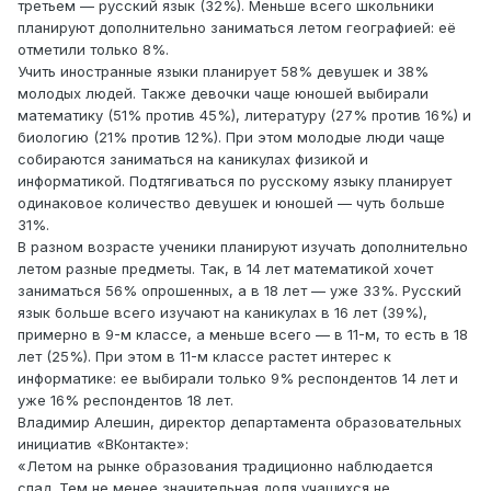
третьем — русский язык (32%). Меньше всего школьники
планируют дополнительно заниматься летом географией: её
отметили только 8%.
Учить иностранные языки планирует 58% девушек и 38%
молодых людей. Также девочки чаще юношей выбирали
математику (51% против 45%), литературу (27% против 16%) и
биологию (21% против 12%). При этом молодые люди чаще
собираются заниматься на каникулах физикой и
информатикой. Подтягиваться по русскому языку планирует
одинаковое количество девушек и юношей — чуть больше
31%.
В разном возрасте ученики планируют изучать дополнительно
летом разные предметы. Так, в 14 лет математикой хочет
заниматься 56% опрошенных, а в 18 лет — уже 33%. Русский
язык больше всего изучают на каникулах в 16 лет (39%),
примерно в 9-м классе, а меньше всего — в 11-м, то есть в 18
лет (25%). При этом в 11-м классе растет интерес к
информатике: ее выбирали только 9% респондентов 14 лет и
уже 16% респондентов 18 лет.
Владимир Алешин, директор департамента образовательных
инициатив «ВКонтакте»:
«Летом на рынке образования традиционно наблюдается
спад. Тем не менее значительная доля учащихся не