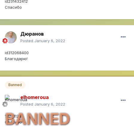
id231432412
Спасибо
Дюранов
Posted
January 6, 2022
id312068400
Благодарю!
Banned
elhomeroua
Posted
January 6, 2022
BANNED
15231120
Спасибо