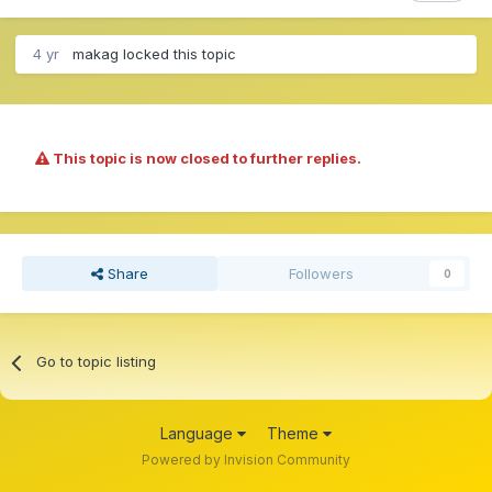
4 yr
makag
locked this topic
This topic is now closed to further replies.
Share
Followers
0
Go to topic listing
Language
Theme
Powered by Invision Community