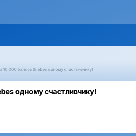
а 10 000 баллов Snebes одному счастливчику!
ebes одному счастливчику!