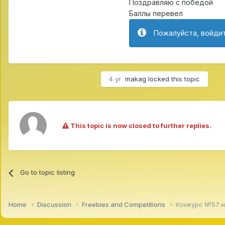
Поздравляю с победой
Баллы перевел
Пожалуйста, войдит
4 yr
makag
locked this topic
This topic is now closed to further replies.
Go to topic listing
Home
Discussion
Freebies and Competitions
Конкурс №57 н