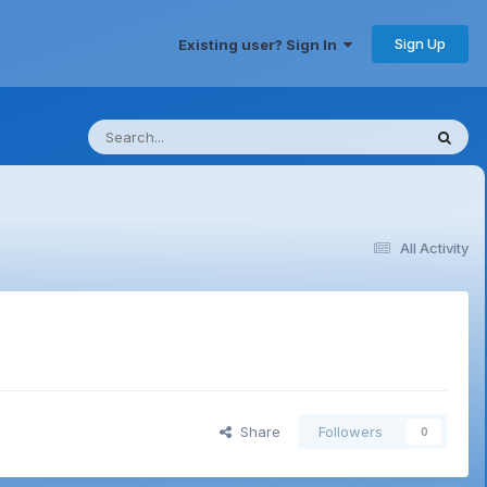
Sign Up
Existing user? Sign In
All Activity
Share
Followers
0