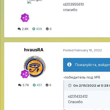
id203955610
спасибо
2.8K
409
0
hvausRA
Posted
February 16, 2022
Пожалуйста, войдит
-победитель под №6
3.7K
451
0
On 2/15/2022 at 5:28
id231432412
Спасибо