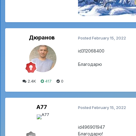
Дюранов
Posted
February 15, 2022
id312068400
Благодарю
2.4K
417
0
A77
Posted
February 15, 2022
id496901947
Благодарю!