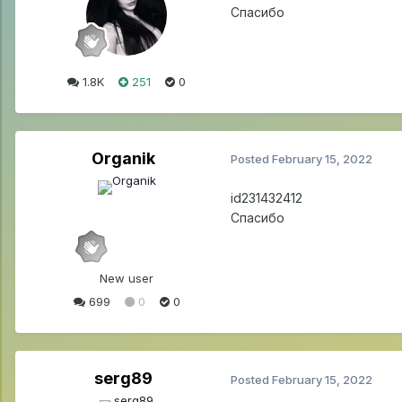
Спасибо
1.8K
251
0
Organik
Posted
February 15, 2022
id231432412
Спасибо
New user
699
0
0
serg89
Posted
February 15, 2022