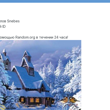
ллов Snebes
й ID
мощью Random.org в течении 24 часа!