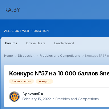
RA.BY
ALL ABOUT WEB PROMOTION
Forums
Online Users
Leaderboard
Home
Discussion
Freebies and Competitions
Конкурс №57 н
Конкурс №57 на 10 000 баллов Sn
баллы snebes
конкурс
By
hvausRA
February 15, 2022
in
Freebies and Competitions