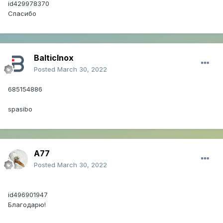
id429978370
Cпасибо
BalticInox
Posted
March 30, 2022
685154886
spasibo
A77
Posted
March 30, 2022
id496901947
Благодарю!