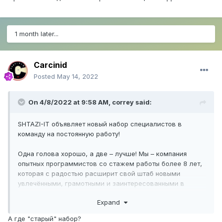
1 month later...
Carcinid
Posted
May 14, 2022
On 4/8/2022 at 9:58 AM,
correy
said:
SHTAZI-IT объявляет новый набор специалистов в
команду на постоянную работу!
Одна голова хорошо, а две – лучше! Мы – компания
опытных программистов со стажем работы более 8 лет,
которая с радостью расширит свой штаб новыми
увлечёнными, грамотными и заинтересованными в
решении нестандартных задач специалистами.
Expand
От тебя требуется только желание работать, учиться
А где "старый" набор?