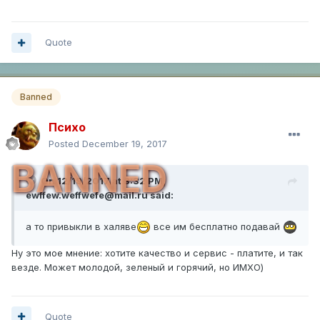
Quote
Banned
Психо
Posted
December 19, 2017
BANNED
On 12/19/2017 at 3:32 PM,
ewffew.weffwefe@mail.ru
said:
а то привыкли в халяве
все им бесплатно подавай
Ну это мое мнение: хотите качество и сервис - платите, и так
везде. Может молодой, зеленый и горячий, но ИМХО)
Quote