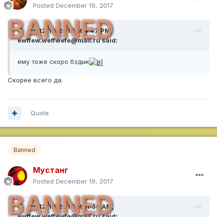
Posted
December 19, 2017
BANNED
On 12/19/2017 at 4:47 PM,
ewffew.weffwefe@mail.ru
said:
ему тоже скоро бздык
Скорее всего да.
Quote
Banned
Мустанг
Posted
December 19, 2017
BANNED
On 12/19/2017 at 11:56 AM,
ewffew.weffwefe@mail.ru
said: