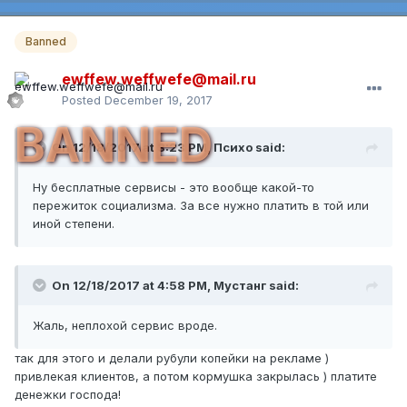
Banned
ewffew.weffwefe@mail.ru
Posted
December 19, 2017
BANNED
On 12/18/2017 at 3:23 PM,
Психо
said:
Ну бесплатные сервисы - это вообще какой-то
пережиток социализма. За все нужно платить в той или
иной степени.
On 12/18/2017 at 4:58 PM,
Мустанг
said:
Жаль, неплохой сервис вроде.
так для этого и делали рубули копейки на рекламе )
привлекая клиентов, а потом кормушка закрылась ) платите
денежки господа!