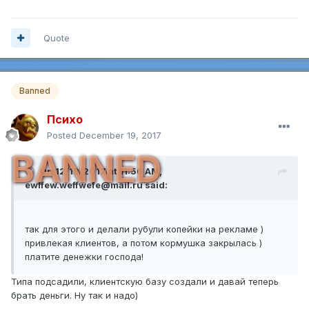
Quote
Banned
Психо
Posted
December 19, 2017
BANNED
On 12/19/2017 at 11:56 AM,
ewffew.weffwefe@mail.ru
said:
так для этого и делали рубули копейки на рекламе )
привлекая клиентов, а потом кормушка закрылась )
платите денежки господа!
Типа подсадили, клиентскую базу создали и давай теперь
брать деньги. Ну так и надо)