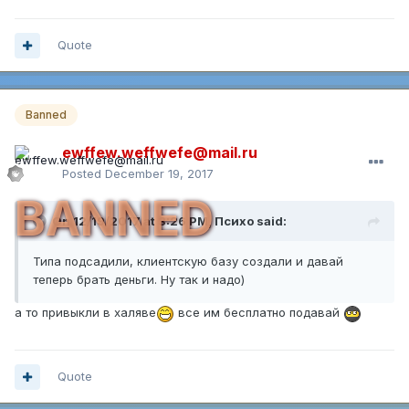
Quote
Banned
ewffew.weffwefe@mail.ru
Posted
December 19, 2017
BANNED
On 12/19/2017 at 3:26 PM,
Психо
said:
Типа подсадили, клиентскую базу создали и давай
теперь брать деньги. Ну так и надо)
а то привыкли в халяве
все им бесплатно подавай
Quote