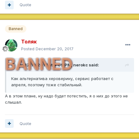
Quote
Banned
Толяк
Posted
December 20, 2017
BANNED
On 12/19/2017 at 6:09 PM,
nerokc
said:
Как альтернатива хероверину, сервис работает с
апреля, поэтому тоже стабильный.
А в этом плане, ну надо будет потестить, я о них до этого не
слышал.
Quote