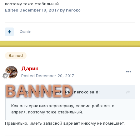
поэтому тоже стабильный.
Edited
December 19, 2017
by nerokc
Quote
Banned
Дарик
Posted
December 20, 2017
BANNED
On 12/19/2017 at 6:09 PM,
nerokc
said:
Как альтернатива хероверину, сервис работает с
апреля, поэтому тоже стабильный.
Правильно, иметь запасной вариант никому не помешает.