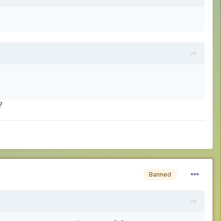
?
Banned