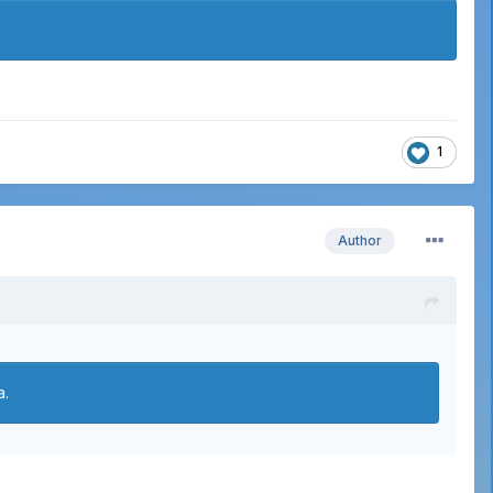
1
Author
а.