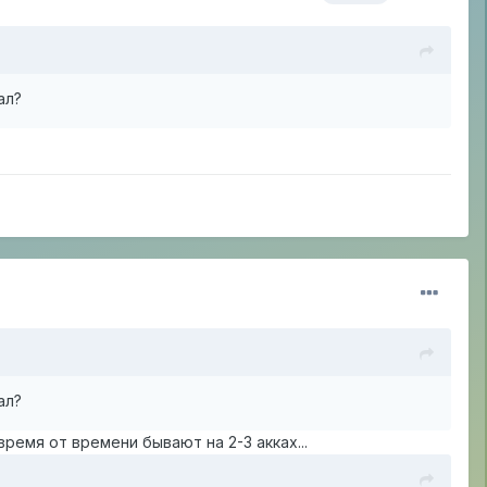
ал?
ал?
время от времени бывают на 2-3 акках...