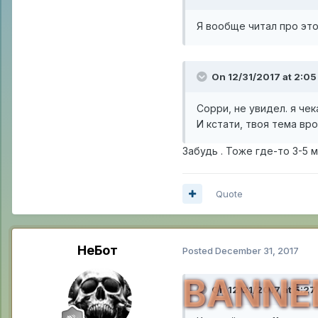
Я вообще читал про это
On 12/31/2017 at 2:0
Сорри, не увидел. я чек
И кстати, твоя тема вро
Забудь . Тоже где-то 3-5 
Quote
НеБот
Posted
December 31, 2017
BANNE
On 12/31/2017 at 5:27