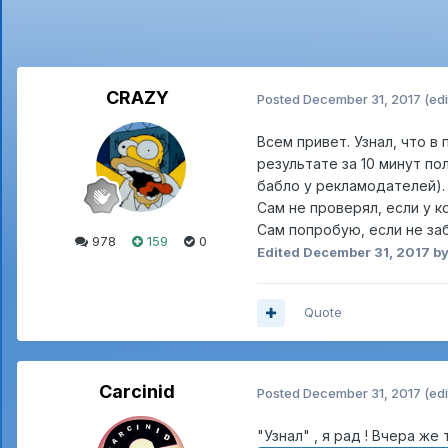
CRAZY
Posted
December 31, 2017
(edi
Всем привет. Узнал, что в
результате за 10 минут по
бабло у рекламодателей).
Сам не проверял, если у к
Сам попробую, если не за
978
159
0
Edited
December 31, 2017
by
Quote
Carcinid
Posted
December 31, 2017
(edi
"Узнал" , я рад ! Вчера же