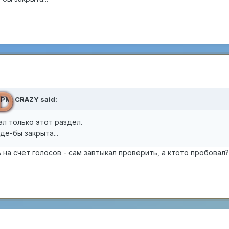
D
5 PM,
CRAZY
said:
ал только этот раздел.
де-бы закрыта...
 на счет голосов - сам завтыкал проверить, а ктото пробовал?