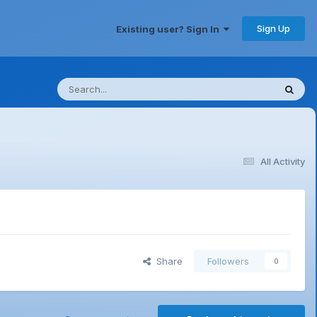
Sign Up
Existing user? Sign In
All Activity
Share
Followers
0