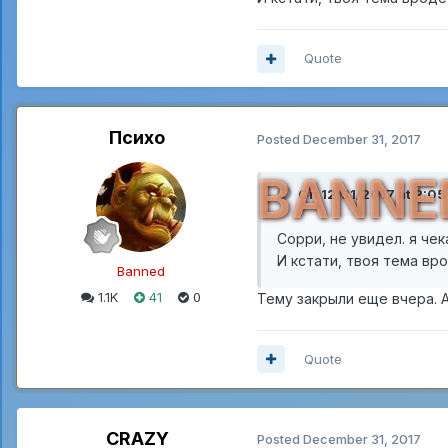
Quote
Психо
Posted
December 31, 2017
BANNE
On 12/31/2017 at 2:0
Сорри, не увидел. я чек
И кстати, твоя тема вро
Banned
1.1K
41
0
Тему закрыли еще вчера. А
Quote
CRAZY
Posted
December 31, 2017