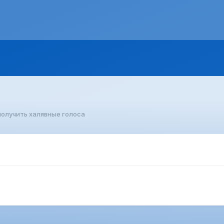
получить халявные голоса