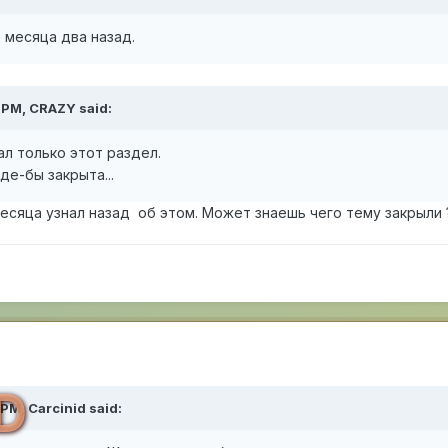
 месяца два назад.
5 PM,
CRAZY
said:
ал только этот раздел.
де-бы закрыта...
месяца узнал назад об этом. Может знаешь чего тему закрыли 
D
 PM,
Carcinid
said: