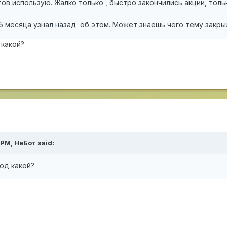
тов использую. Жалко только , быстро закончились акции, толь
-5 месяца узнал назад об этом. Может знаешь чего тему закры
 какой?
 PM,
НеБот
said:
од какой?