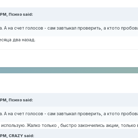
 PM,
Психо
said:
. А на счет голосов - сам завтыкал проверить, а ктото пробов
есяца два назад.
 PM,
Психо
said:
. А на счет голосов - сам завтыкал проверить, а ктото пробов
в использую. Жалко только , быстро закончились акции, только 
 PM,
CRAZY
said: