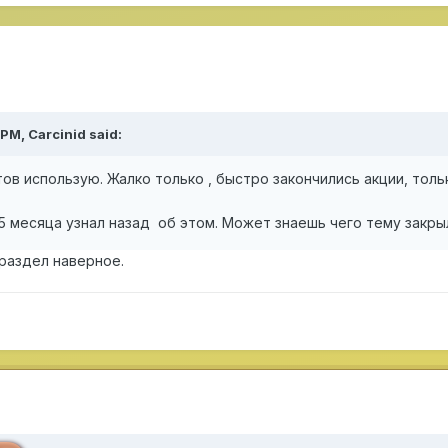
 PM,
Carcinid
said:
тов использую. Жалко только , быстро закончились акции, толь
-5 месяца узнал назад об этом. Может знаешь чего тему закры
 раздел наверное.