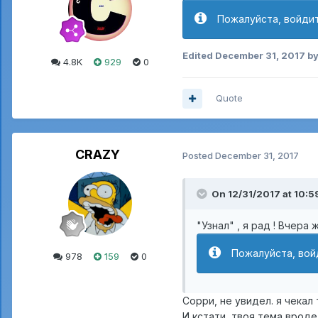
Пожалуйста, войдит
Edited
December 31, 2017
by
4.8K
929
0
Quote
CRAZY
Posted
December 31, 2017
On 12/31/2017 at 10:5
"Узнал" , я рад ! Вчера
Пожалуйста, вой
978
159
0
Сорри, не увидел. я чекал
И кстати, твоя тема вроде-