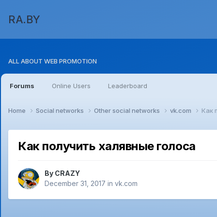
RA.BY
ALL ABOUT WEB PROMOTION
Forums
Online Users
Leaderboard
Home
Social networks
Other social networks
vk.com
Как 
Как получить халявные голоса
By
CRAZY
December 31, 2017
in
vk.com