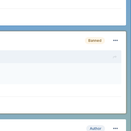
Banned
Author