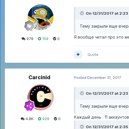
On 12/31/2017 at 2:23
Тему закрыли еще вчера
Я вообще читал про это м
978
159
0
Quote
Carcinid
Posted
December 31, 2017
On 12/31/2017 at 2:23
Тему закрыли еще вчера
Каждый день . 11 аккаунто
4.8K
929
0
On 12/31/2017 at 2:35