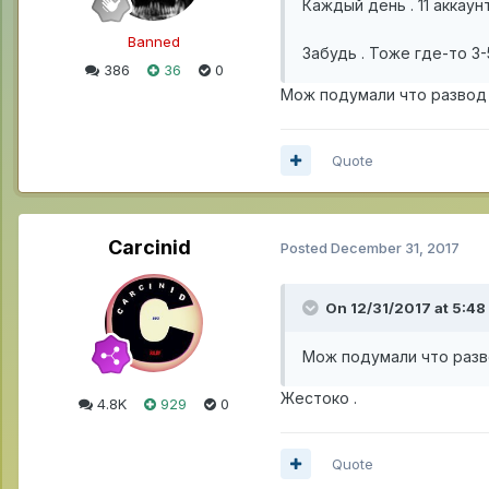
Каждый день . 11 аккаун
Banned
Забудь . Тоже где-то 3
386
36
0
Мож подумали что развод
Quote
Carcinid
Posted
December 31, 2017
On 12/31/2017 at 5:48
Мож подумали что разв
Жестоко .
4.8K
929
0
Quote