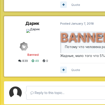
Quote
Дарик
Posted
January 7, 2018
BANNE
On 1/6/2018 at 2:29 P
Потому что человека ра
Banned
Жадные, мало того что 5%
839
49
0
Quote
Reply to this topic...