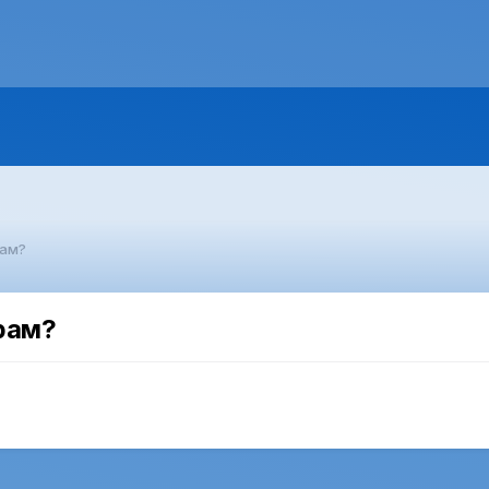
рам?
грам?