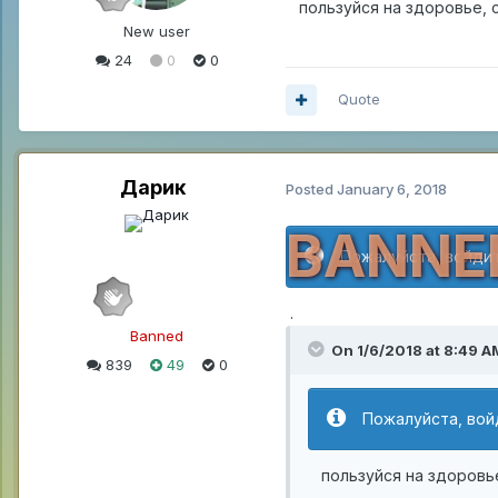
пользуйся на здоровье, с
New user
24
0
0
Quote
Дарик
Posted
January 6, 2018
BANNE
Пожалуйста, войдит
.
Banned
On 1/6/2018 at 8:49 A
839
49
0
Пожалуйста, вой
пользуйся на здоровье