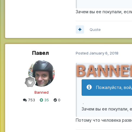
Зачем вы ее покупали, есл
Quote
Павел
Posted
January 6, 2018
BANNE
On 1/6/2018 at 2:12 P
Пожалуйста, вой
Banned
753
35
0
.
Зачем вы ее покупали, 
Потому что человека разв