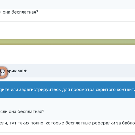
и она бесплатная?
D
M,
Дарик
said:
дите или зарегистрируйтесь для просмотра скрытого контент
если она бесплатная?
ели, тут таких полно, которые бесплатные рефералки за бабл