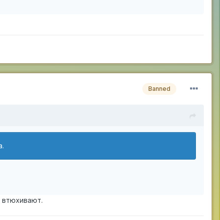
Banned
а.
о втюхивают.