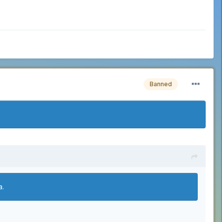
Banned
а.