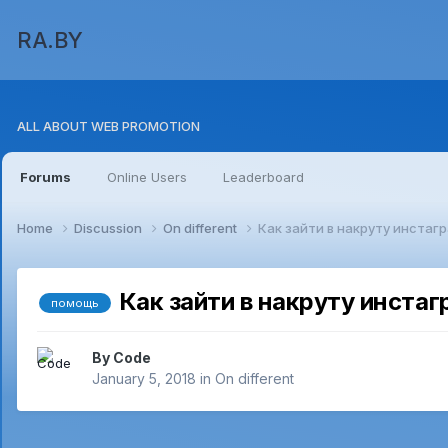
RA.BY
ALL ABOUT WEB PROMOTION
Forums
Online Users
Leaderboard
Home
Discussion
On different
Как зайти в накруту инстаг
Как зайти в накруту инста
помощь
By
Code
January 5, 2018
in
On different