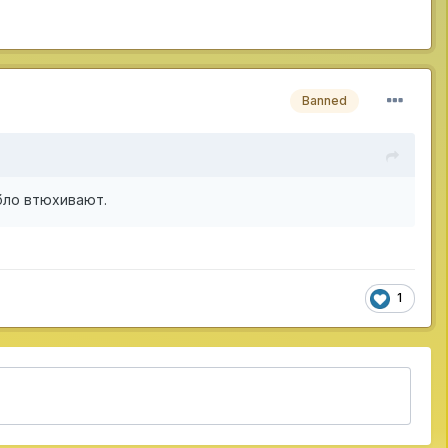
Banned
абло втюхивают.
1