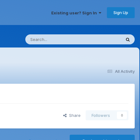
Sign Up
Existing user? Sign In
All Activity
Share
Followers
0