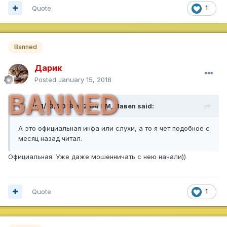
Quote
1
Banned
Дарик
Posted
January 15, 2018
BANNED
On 1/13/2018 at 2:54 PM,
Павел
said:
А это официальная инфа или слухи, а то я чет подобное с
месяц назад читал.
Официальная. Уже даже мошенничать с нею начали))
Quote
1