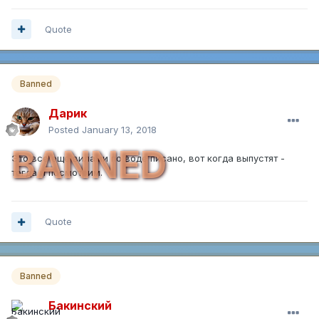
Quote
Banned
Дарик
Posted
January 13, 2018
BANNED
Это все еще вилами по воде писано, вот когда выпустят -
тогда и посмотрим.
Quote
Banned
Бакинский