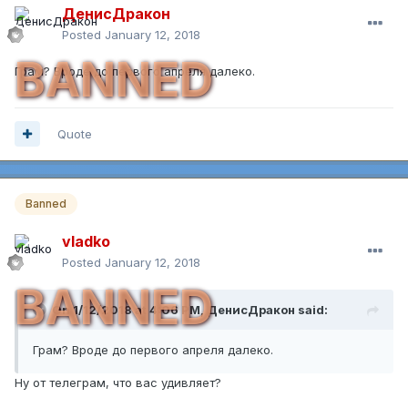
ДенисДракон
Posted
January 12, 2018
BANNED
Грам? Вроде до первого апреля далеко.
Quote
Banned
vladko
Posted
January 12, 2018
BANNED
On 1/12/2018 at 4:06 PM,
ДенисДракон
said:
Грам? Вроде до первого апреля далеко.
Ну от телеграм, что вас удивляет?