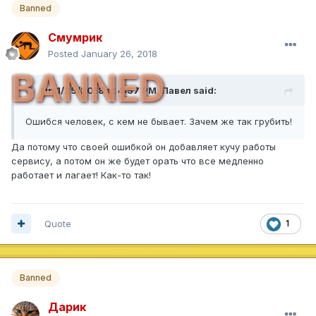
Banned
Смумрик
Posted
January 26, 2018
BANNED
On 1/25/2018 at 4:57 PM,
Павел
said:
Ошибся человек, с кем не бывает. Зачем же так грубить!
Да потому что своей ошибкой он добавляет кучу работы
сервису, а потом он же будет орать что все медленно
работает и лагает! Как-то так!
Quote
1
Banned
Дарик