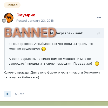
Banned
Смумрик
Posted
January 23, 2018
BANNED
On 1/23/2018 at 1:56 PM,
Сократович
said:
Я Приверженец Атеи́зма))) Так что если Вы правы, то
меня не существует
А если серьёзно, то никто Вам не мешает (и мне не
запрещает) предлагать свою помощь)))) Правда же?
Конечно правда. Для этого форум и есть - помоги ближнему
своему, за бабло его)
Quote