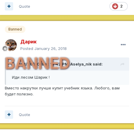
Quote
2
Banned
Дарик
Posted
January 26, 2018
BANNED
On 1/26/2018 at 12:42 PM,
Aselya_nik
said:
Иди лесом Шарик !
Вместо накрутки лучше купит учебник языка. Любого, вам
будет полезно.
Quote