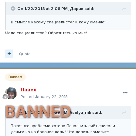
On 1/22/2018 at 2:08 PM,
Дарик
said:
В смысле какому специалисту? К кому именно?
Мало специалистов? Обратитесь ко мне!
Quote
Banned
Павел
Posted
January 22, 2018
BANNED
On 1/22/2018 at 2:29 PM,
Aselya_nik
said:
Такая же проблема хотела Пополнить счёт списали
деньги но на балансе ноль ! Что делать помогите