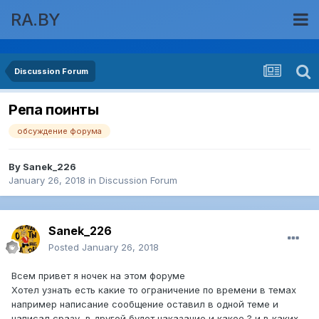
RA.BY
Discussion Forum
Репа поинты
обсуждение форума
By
Sanek_226
January 26, 2018
in
Discussion Forum
Sanek_226
Posted
January 26, 2018
Всем привет я ночек на этом форуме
Хотел узнать есть какие то ограничение по времени в темах
например написание сообщение оставил в одной теме и
написал сразу в другой будет наказание и какое ? и в каких