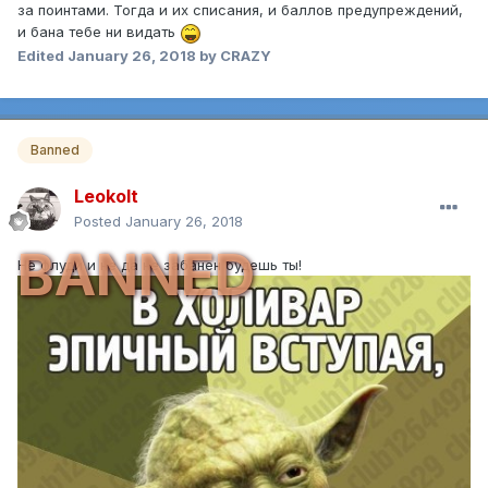
за поинтами. Тогда и их списания, и баллов предупреждений,
и бана тебе ни видать
Edited
January 26, 2018
by CRAZY
Banned
Leokolt
Posted
January 26, 2018
BANNED
Не флуди и не да не забанен будешь ты!