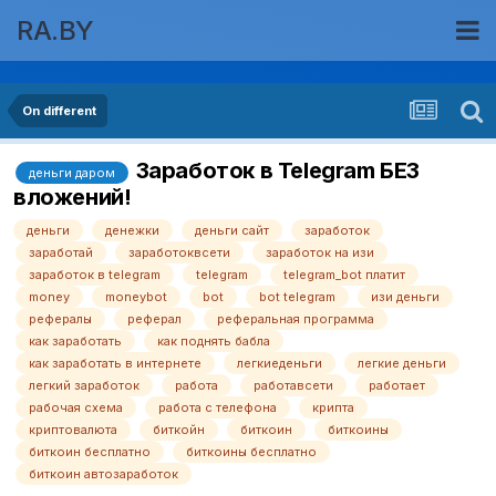
RA.BY
On different
Заработок в Telegram БЕЗ
деньги даром
вложений!
деньги
денежки
деньги сайт
заработок
заработай
заработоквсети
заработок на изи
заработок в telegram
telegram
telegram_bot платит
money
moneybot
bot
bot telegram
изи деньги
рефералы
реферал
реферальная программа
как заработать
как поднять бабла
как заработать в интернете
легкиеденьги
легкие деньги
легкий заработок
работа
работавсети
работает
рабочая схема
работа с телефона
крипта
криптовалюта
биткойн
биткоин
биткоины
биткоин бесплатно
биткоины бесплатно
биткоин автозаработок