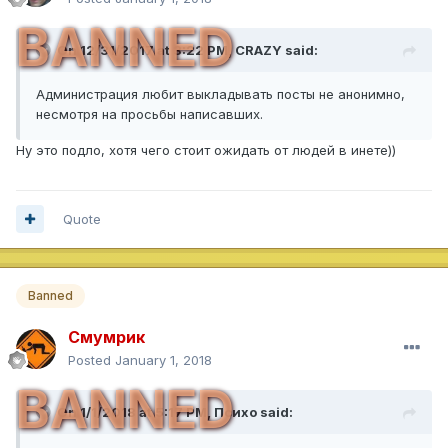
BANNED
On 12/31/2017 at 3:22 PM,
CRAZY
said:
Администрация любит выкладывать посты не анонимно,
несмотря на просьбы написавших.
Ну это подло, хотя чего стоит ожидать от людей в инете))
Quote
Banned
Смумрик
Posted
January 1, 2018
BANNED
On 1/1/2018 at 5:17 PM,
Психо
said: