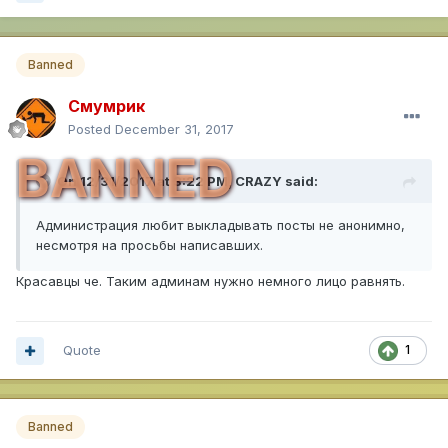
Banned
Смумрик
Posted
December 31, 2017
BANNED
On 12/31/2017 at 3:22 PM,
CRAZY
said:
Администрация любит выкладывать посты не анонимно,
несмотря на просьбы написавших.
Красавцы че. Таким админам нужно немного лицо равнять.
Quote
1
Banned