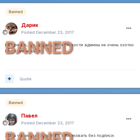
Banned
Дарик
Posted
December 23, 2017
BANNED
Интересно, но, думаю, такие новости админы не очень охотно
будут публиковать.
Quote
Banned
Павел
Posted
December 23, 2017
BANNED
Жаль что нельзя запретить публиковать без подписи.