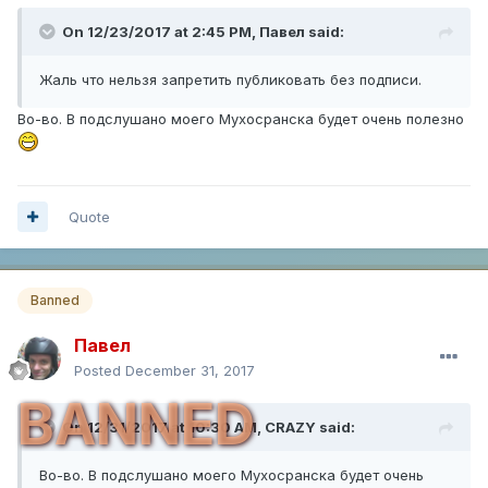
On 12/23/2017 at 2:45 PM,
Павел
said:
Жаль что нельзя запретить публиковать без подписи.
Во-во. В подслушано моего Мухосранска будет очень полезно
Quote
Banned
Павел
Posted
December 31, 2017
BANNED
On 12/31/2017 at 10:30 AM,
CRAZY
said:
Во-во. В подслушано моего Мухосранска будет очень