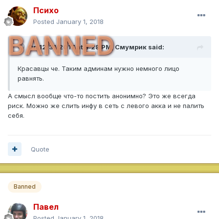
Психо
Posted
January 1, 2018
BANNED
On 12/31/2017 at 3:28 PM,
Смумрик
said:
Красавцы че. Таким админам нужно немного лицо
равнять.
А смысл вообще что-то постить анонимно? Это же всегда
риск. Можно же слить инфу в сеть с левого акка и не палить
себя.
Quote
Banned
Павел
Posted
January 1, 2018